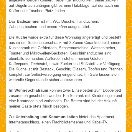
abgestellt werden können. Neben der Möglichkeit, seine Jacken
auf Bügeln aufzuhängen gibt es eine Hutablage, auf der auch ein
Koffer oder Taschen Platz finden.
Das
Badezimmer
ist mit WC, Dusche, Handtüchern,
Zahnputzbechern und einem Föhn ausgestattet.
Die
Küche
wurde extra für diese Wohnung angefertigt und besteht
aus einem Spülenunterschrank mit 2-Zonen Cerankochfeld, einem
Kühlschrank mit Gefrierfach, Senseomaschine, Wasserkocher,
Toaster und Mikrowellen-Backofen. Geschirrhandtücher sind
ebenfalls vorhanden. Außerdem stehen meinen Gästen
Kaffeepads, Teebeutel, sowie Zucker und Süßstoff zur Verfügung.
Die Küche ist mit Besteck, Geschirr, Gläsern, Töpfen und Pfannen
komplett zur Selbstversorgung eingerichtet. Im Safe lassen sich
wertvolle Gegenstände sicher aufbewahren.
Im
Wohn-/Schlafraum
können zwei Einzelbetten zum Doppelbett
zusammen geschoben werden. Ein Schrank mit Kleiderbügeln und
eine Kommode sind vorhanden. Die Betten sind bei der Ankunft
meiner Gäste stets frisch bezogen.
Zur
Unterhaltung und Kommunikation
bietet das Apartment
Internetanschluss, einen Flachbildfernseher und Kabel-TV.